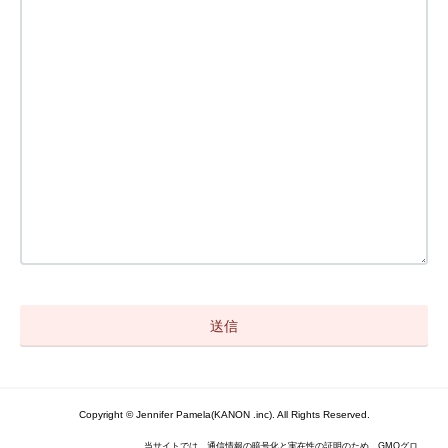
Copyright © Jennifer Pamela(KANON .inc). All Rights Reserved.
当サイトでは、通信情報の暗号化と実在性の証明のため、GMOグロ