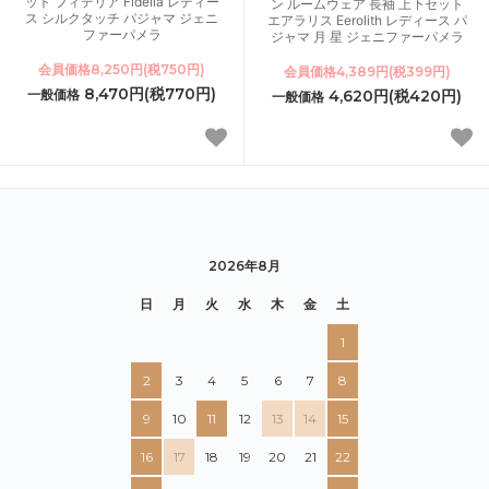
ット フィデリア Fidelia レディー
ン ルームウェア 長袖 上下セット
ス シルクタッチ パジャマ ジェニ
エアラリス Eerolith レディース パ
ファーパメラ
ジャマ 月 星 ジェニファーパメラ
会員価格8,250円(税750円)
会員価格4,389円(税399円)
8,470円(税770円)
一般価格
4,620円(税420円)
一般価格
2026年8月
日
月
火
水
木
金
土
1
2
3
4
5
6
7
8
9
10
11
12
13
14
15
16
17
18
19
20
21
22