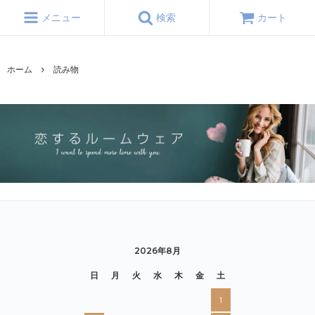
メニュー
検索
カート
ホーム
読み物
2026年8月
日
月
火
水
木
金
土
1