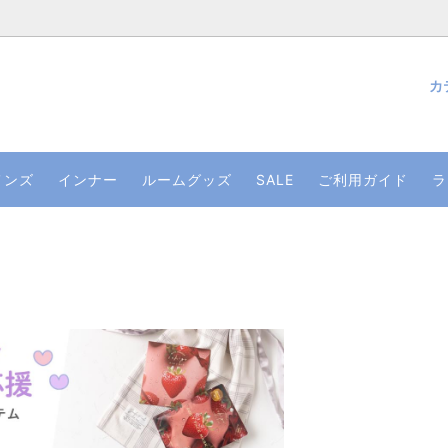
カ
ウェア
日着られるルームウェア
ウェアブログ 一覧ページ
サテンルームウェア
夏にぴったりなルームウェア
旅行・推し活遠征応援！夏のト
ャンペーン
メンズ
インナー
ルームグッズ
SALE
ご利用ガイド
ラ
ぴったりのルームウェア
質を上げる！快眠パジャマ
ランジェリー
ペアコーデにおすすめのルーム
ト制度について
読み物
・贈り物 特集
シルクグッズ特集