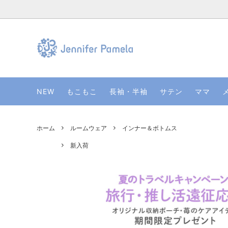
もこもこ ルームウェア
新入荷
ルームウェアのお洗濯方法
ルーム
275
ルーム
NEW
もこもこ
長袖・半袖
サテン
ママ
ルームグッズ
着回しルームウェア
ママに
睡眠の
衣装協力・メディア掲載
ポイン
ルームウェアで夏の冷房対策
ギフト
ホーム
ルームウェア
インナー＆ボトムス
新入荷