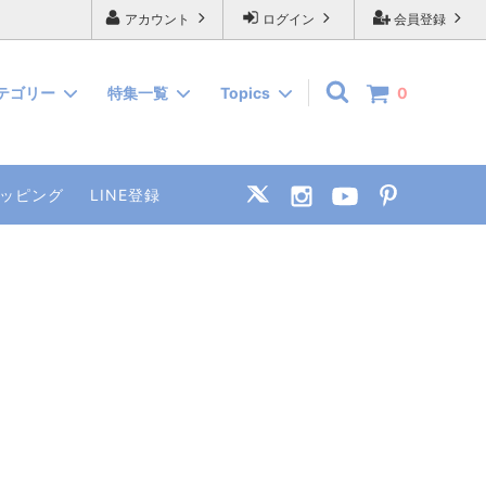
アカウント
ログイン
会員登録
テゴリー
特集一覧
Topics
0
ラベルキ
メンズ
コットンルームウェア
ショップブログ
ッピング
LINE登録
ウェア
ギフトセット
旅する女子のルームウェア
Limited Items-季節のアイテムをお得
に-