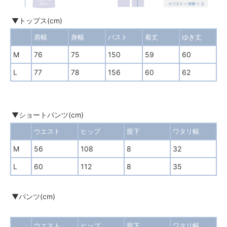
▼トップス(cm)
肩幅
身幅
バスト
着丈
ゆき丈
M
76
75
150
59
60
L
77
78
156
60
62
▼ショートパンツ(cm)
ウエスト
ヒップ
股下
ワタリ幅
M
56
108
8
32
L
60
112
8
35
▼パンツ(cm)
ウエスト
ヒップ
股下
ワタリ幅