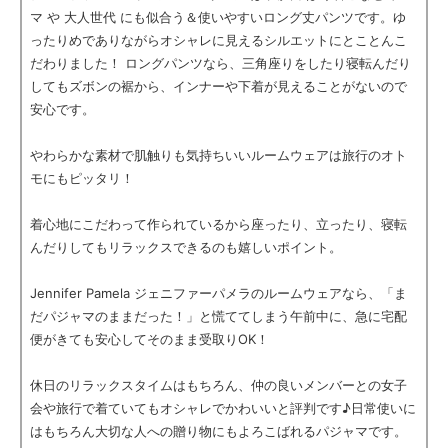
マ や 大人世代 にも似合う＆使いやすいロング丈パンツです。ゆ
ったりめでありながらオシャレに見えるシルエットにとことんこ
だわりました！ ロングパンツなら、三角座りをしたり寝転んだり
してもズボンの裾から、インナーや下着が見えることがないので
安心です。
やわらかな素材で肌触りも気持ちいいルームウェアは旅行のオト
モにもピッタリ！
着心地にこだわって作られているから座ったり、立ったり、寝転
んだりしてもリラックスできるのも嬉しいポイント。
Jennifer Pamela ジェニファーパメラのルームウェアなら、「ま
だパジャマのままだった！」と慌ててしまう午前中に、急に宅配
便がきても安心してそのまま受取りOK！
休日のリラックスタイムはもちろん、仲の良いメンバーとの女子
会や旅行で着ていてもオシャレでかわいいと評判です♪日常使いに
はもちろん大切な人への贈り物にもよろこばれるパジャマです。