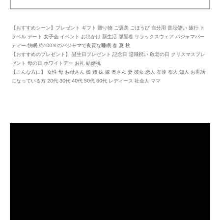
【おすすめシーン】プレゼント ギフト 贈り物 ご褒美 ごほうび 自分用 普段使い 旅行 ト
ラベル デート 女子会 イベント お出かけ 新生活 部屋着 リラックスウェア パジャマパー
ティー 快眠 綿100％のパジャマで良質な睡眠 春 夏 秋
【おすすめのプレゼント】 誕生日プレゼント 記念日 退職祝い 敬老の日 クリスマスプレ
ゼント 母の日 ホワイトデー お礼 結婚祝
【こんな方に】 女性 母 お母さん 娘 姉 妹 嫁 奥さん 妻 彼女 恋人 友達 友人 知人 お世話
になっている方 20代 30代 40代 50代 60代 レディース 社会人 ママ