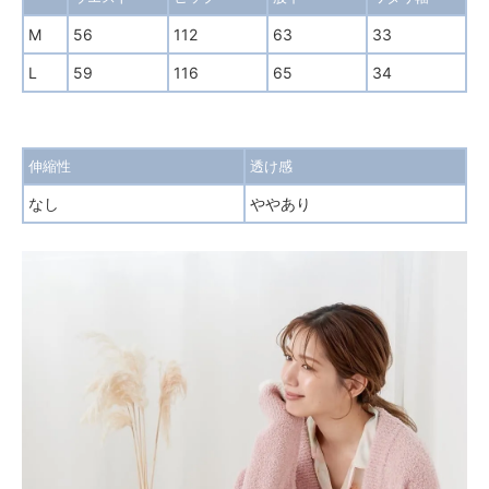
M
56
112
63
33
L
59
116
65
34
伸縮性
透け感
なし
ややあり