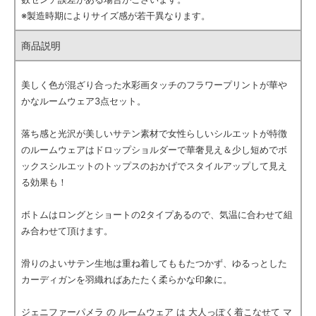
※製造時期によりサイズ感が若干異なります。
商品説明
美しく色が混ざり合った水彩画タッチのフラワープリントが華や
かなルームウェア3点セット。
落ち感と光沢が美しいサテン素材で女性らしいシルエットが特徴
のルームウェアはドロップショルダーで華奢見え＆少し短めでボ
ックスシルエットのトップスのおかげでスタイルアップして見え
る効果も！
ボトムはロングとショートの2タイプあるので、気温に合わせて組
み合わせて頂けます。
滑りのよいサテン生地は重ね着してももたつかず、ゆるっとした
カーディガンを羽織ればあたたく柔らかな印象に。
ジェニファーパメラ の ルームウェア は 大人っぽく着こなせて マ