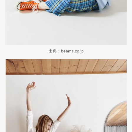
出典：beams.co.jp